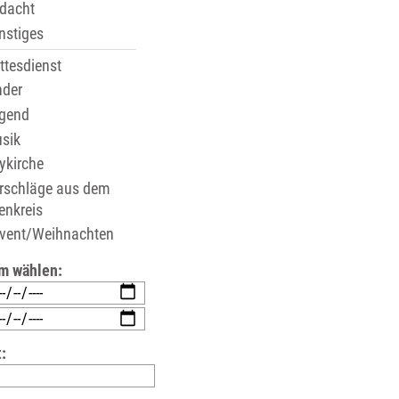
dacht
stiges
tesdienst
der
gend
sik
ykirche
rschläge aus dem
enkreis
vent/Weihnachten
m wählen:
: