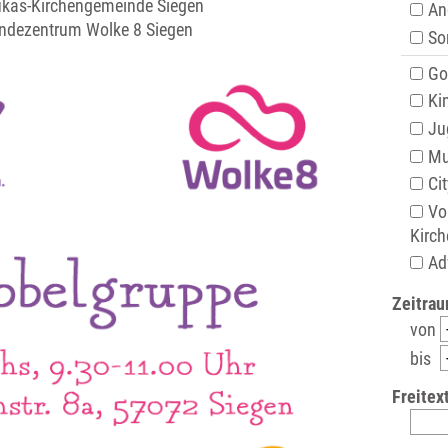
Lukas-Kirchengemeinde Siegen
An
ndezentrum Wolke 8 Siegen
Son
Got
Kin
Ju
Mu
Cit
Vo
Kirch
Ad
Zeitrau
von
bis
Freitext