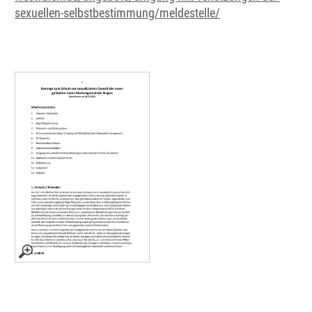
sexuellen-selbstbestimmung/meldestelle/