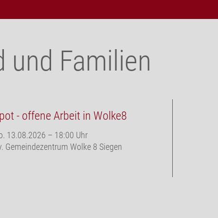
d und Familien
pot - offene Arbeit in Wolke8
W8 Stra
o. 13.08.2026
–
18:00 Uhr
Fr. 14.08.
v. Gemeindezentrum Wolke 8 Siegen
Ev. Gemei