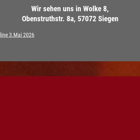
Wir sehen uns in Wolke 8,
Obenstruthstr. 8a, 57072 Siegen