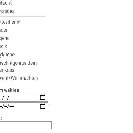
dacht
stiges
tesdienst
der
gend
sik
ykirche
rschläge aus dem
enkreis
vent/Weihnachten
m wählen:
: