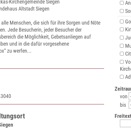
Lukas-Kirchengemeinde Siegen
An
ndehaus Altstadt Siegen
Son
Got
 alle Menschen, die sich für ihre Sorgen und Nöte
Kin
n. Jede Besucherin, jeder Besucher der
sbereich die Möglichkeit, Gebetsanliegen auf
Ju
eiben und in die dafür vorgesehene
Mu
x“ zu werfen...
Cit
Vo
Kirch
Ad
Zeitrau
 43040
von
bis
ltungsort
Freitext
Siegen