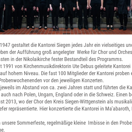
1947 gestaltet die Kantorei Siegen jedes Jahr ein vielseitiges 
en der Aufführung groß angelegter Werke für Chor und Orcheste
sten in der Nikolaikirche fester Bestandteil des Programms.
eit 1991 von Kirchenmusikdirektorin Ute Debus geleitete Kantore
auf hohem Niveau. Die fast 100 Mitglieder der Kantorei proben
robenwochenenden vor den jeweiligen Konzerten.
jeweils im Abstand von ca. zwei Jahren statt und führten die Kan
 auch nach Polen, Ungarn, England oder in die Schweiz. Einen 
ust 2013, wo der Chor den Kreis Siegen-Wittgenstein als musikal
fer repräsentierte. Hier konzertierte die Kantorei in Ma’abaroth
n unsere Sommerfeste, regelmäßige kleine Imbisse in den Prob
be.